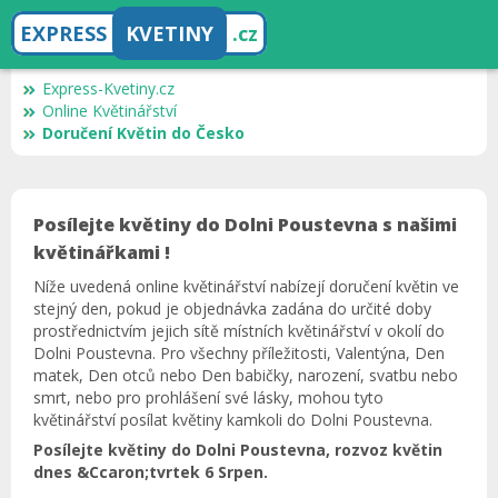
EXPRESS
KVETINY
.cz
Express-Kvetiny.cz
Online Květinářství
Doručení Květin do Česko
Posílejte květiny do Dolni Poustevna s našimi
květinářkami !
Níže uvedená online květinářství nabízejí doručení květin ve
stejný den, pokud je objednávka zadána do určité doby
prostřednictvím jejich sítě místních květinářství v okolí do
Dolni Poustevna. Pro všechny příležitosti, Valentýna, Den
matek, Den otců nebo Den babičky, narození, svatbu nebo
smrt, nebo pro prohlášení své lásky, mohou tyto
květinářství posílat květiny kamkoli do Dolni Poustevna.
Posílejte květiny do Dolni Poustevna, rozvoz květin
dnes &Ccaron;tvrtek 6 Srpen.