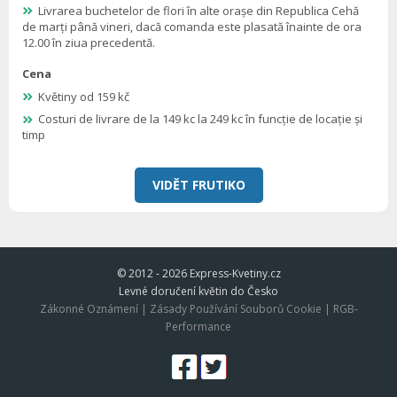
Livrarea buchetelor de flori în alte orașe din Republica Cehă
de marți până vineri, dacă comanda este plasată înainte de ora
12.00 în ziua precedentă.
Cena
Květiny od 159 kč
Costuri de livrare de la 149 kc la 249 kc în funcție de locație și
timp
VIDĚT FRUTIKO
© 2012 - 2026
Express-Kvetiny.cz
Levné doručení květin do Česko
Zákonné Oznámení
|
Zásady Používání Souborů Cookie
|
RGB-
Performance