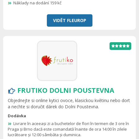
Náklady na dodání 159 kč
VIDĚT FLEUROP
FRUTIKO DOLNI POUSTEVNA
Objednejte si online kytici ovoce, klasickou květinu nebo dort
a nechte si doručit dárek do Dolni Poustevna.
Dodávka
Livrare în aceeași zi a buchetelor de flori în termen de 3 ore în
Praga și Brno dacă este comandată înainte de ora 14:00 în zilele
lucrătoare și 12:00 sâmbăta și duminica.