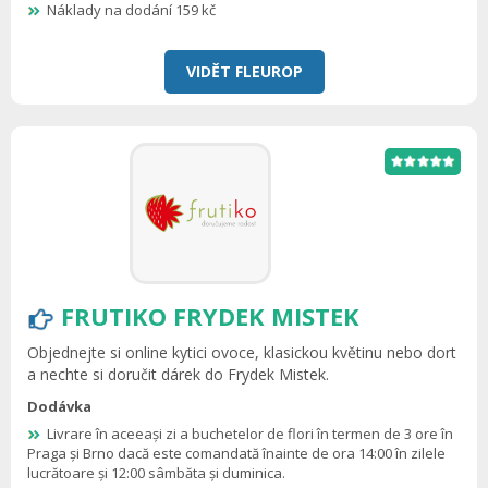
Náklady na dodání 159 kč
VIDĚT FLEUROP
FRUTIKO FRYDEK MISTEK
Objednejte si online kytici ovoce, klasickou květinu nebo dort
a nechte si doručit dárek do Frydek Mistek.
Dodávka
Livrare în aceeași zi a buchetelor de flori în termen de 3 ore în
Praga și Brno dacă este comandată înainte de ora 14:00 în zilele
lucrătoare și 12:00 sâmbăta și duminica.