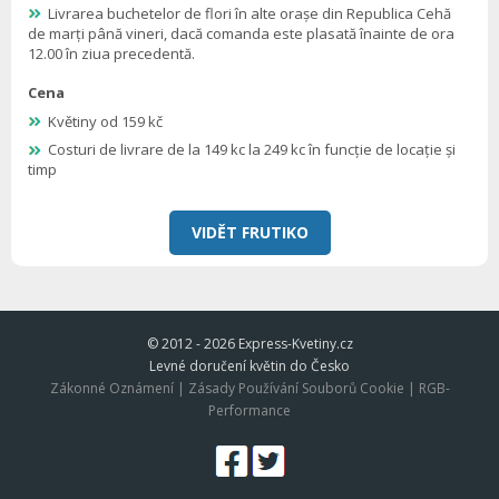
Livrarea buchetelor de flori în alte orașe din Republica Cehă
de marți până vineri, dacă comanda este plasată înainte de ora
12.00 în ziua precedentă.
Cena
Květiny od 159 kč
Costuri de livrare de la 149 kc la 249 kc în funcție de locație și
timp
VIDĚT FRUTIKO
© 2012 - 2026
Express-Kvetiny.cz
Levné doručení květin do Česko
Zákonné Oznámení
|
Zásady Používání Souborů Cookie
|
RGB-
Performance