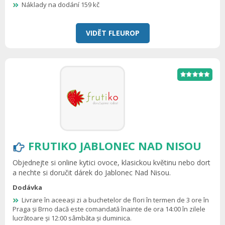
Náklady na dodání 159 kč
VIDĚT FLEUROP
FRUTIKO JABLONEC NAD NISOU
Objednejte si online kytici ovoce, klasickou květinu nebo dort
a nechte si doručit dárek do Jablonec Nad Nisou.
Dodávka
Livrare în aceeași zi a buchetelor de flori în termen de 3 ore în
Praga și Brno dacă este comandată înainte de ora 14:00 în zilele
lucrătoare și 12:00 sâmbăta și duminica.