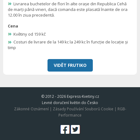
Livrarea buchetelor de flori în alte orașe din Republica Cehă
de marți până vineri, dacă comanda este plasată înainte de ora
12.00 în ziua precedentă.
Cena
Květiny od 159 kč
Costuri de livrare de la 149 kc la 249 kc în funcție de locație și
timp
VIDĚT FRUTIKO
© 2012 - 2026
Express-Kvetiny.cz
Levné doručení květin do Česko
Zákonné Oznámení
|
Zásady Používání Souborů Cookie
|
RGB-
Performance