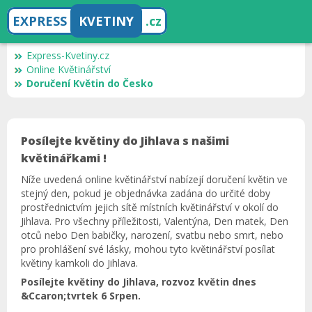
EXPRESS
KVETINY
.cz
Express-Kvetiny.cz
Online Květinářství
Doručení Květin do Česko
Posílejte květiny do Jihlava s našimi
květinářkami !
Níže uvedená online květinářství nabízejí doručení květin ve
stejný den, pokud je objednávka zadána do určité doby
prostřednictvím jejich sítě místních květinářství v okolí do
Jihlava. Pro všechny příležitosti, Valentýna, Den matek, Den
otců nebo Den babičky, narození, svatbu nebo smrt, nebo
pro prohlášení své lásky, mohou tyto květinářství posílat
květiny kamkoli do Jihlava.
Posílejte květiny do Jihlava, rozvoz květin dnes
&Ccaron;tvrtek 6 Srpen.