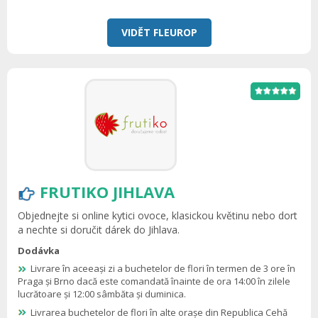
VIDĚT FLEUROP
FRUTIKO JIHLAVA
Objednejte si online kytici ovoce, klasickou květinu nebo dort
a nechte si doručit dárek do Jihlava.
Dodávka
Livrare în aceeași zi a buchetelor de flori în termen de 3 ore în
Praga și Brno dacă este comandată înainte de ora 14:00 în zilele
lucrătoare și 12:00 sâmbăta și duminica.
Livrarea buchetelor de flori în alte orașe din Republica Cehă