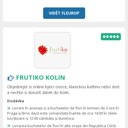
VIDĚT FLEUROP
FRUTIKO KOLIN
Objednejte si online kytici ovoce, klasickou květinu nebo dort
a nechte si doručit dárek do Kolin.
Dodávka
Livrare în aceeași zi a buchetelor de flori în termen de 3 ore în
Praga și Brno dacă este comandată înainte de ora 14:00 în zilele
lucrătoare și 12:00 sâmbăta și duminica.
Livrarea buchetelor de flori în alte orașe din Republica Cehă