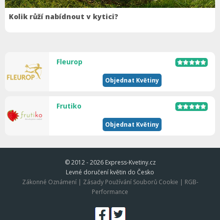
Kolik růží nabídnout v kytici?
Fleurop
Objednat Květiny
Frutiko
Objednat Květiny
© 2012 - 2026
Express-Kvetiny.cz
Levné doručení květin do Česko
Zákonné Oznámení
|
Zásady Používání Souborů Cookie
|
RGB-
Performance