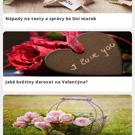
Nápady na texty a zprávy ke Dni matek
Jaké květiny darovat na Valentýna?